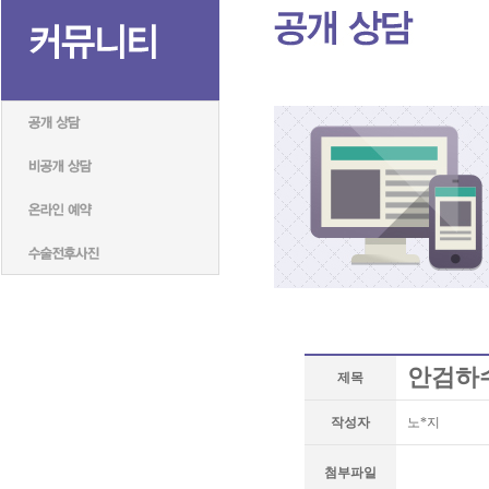
안검하
제목
작성자
노*지
첨부파일