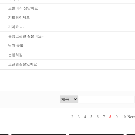
모발이식 상담이요
겨드랑이제모
기미요ㅠㅠ
들창코관련 질문이요~
남자 콧볼
눈밑쳐짐
코관련질문있어요
1
.
2
.
3
.
4
.
5
.
6
.
7
.
8
.
9
.
10
Next