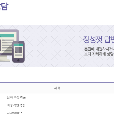
제목
남자 속쌍꺼풀
비중격만곡증
사각턱이요 ㅠㅠ